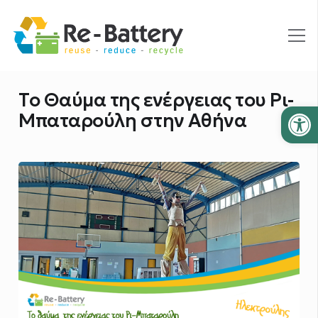
Το Θαύμα της ενέργειας του Ρι-
Ανοίξτε
Μπαταρούλη στην Αθήνα