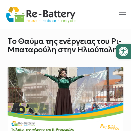
Το Θαύμα της ενέργειας του Ρι-
Ανοίξτε
Μπαταρούλη στην Ηλιούπολη