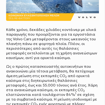
Κάθε χρόνο, δεκάδες χιλιάδες κοντέινερ με υλικά
παραγωγής που προορίζονται για τα εργοστάσια
της Volvo Cars μεταφέρονται στους ωκεανούς του
πλανήτη πάνω σε φορτηγά πλοία. Πλέον, οι
περισσότερες από αυτές τις θαλάσσιες
μεταφορές εκτελούνται με τη χρήση ανανεώσιμων
καυσίμων, αντί για ορυκτά καύσιμα.
Ως ο πρώτος κατασκευαστής αυτοκινήτων που
ανακοινώνει μία τέτοια μετάβαση, θα πετύχουμε
άμεση μείωση στις εκπομπές CO
από ορυκτά
2
καύσιμα στις διηπειρωτικές θαλάσσιες
μεταφορές, έως και 55.000 τόνους ανά έτος. Χάρη
στα ανανεώσιμα καύσιμα, οι εκπομπές CO
2
1
ελαττώνονται κατά τουλάχιστον 84%
σε σχέση
με τα συμβατικά καύσιμα. Η μείωση ισοδυναμεί με
τις εκπομπές CO
ενός φορτηγού με πλήρες
2