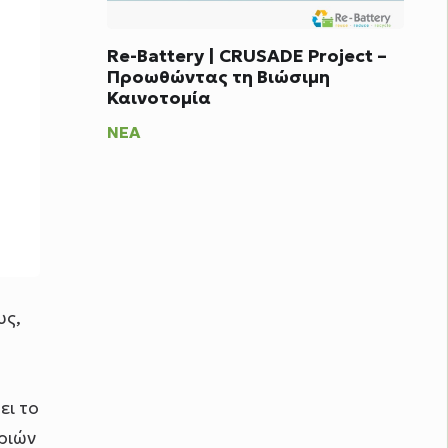
Re-Battery | CRUSADE Project –
Προωθώντας τη Βιώσιμη
Καινοτομία
ΝΈΑ
υς,
ει το
ριών