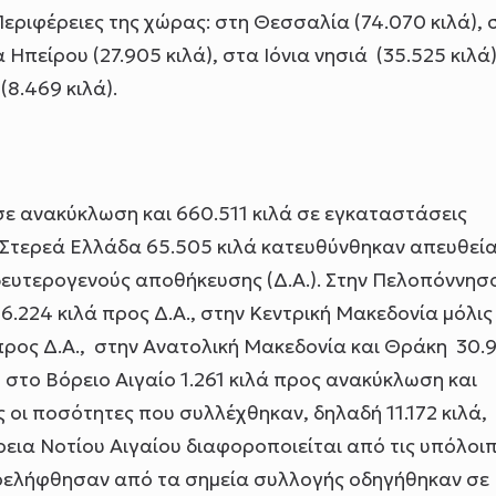
ριφέρειες της χώρας: στη Θεσσαλία (74.070 κιλά), 
 Ηπείρου (27.905 κιλά), στα Ιόνια νησιά (35.525 κιλά)
(8.469 κιλά).
 σε ανακύκλωση και 660.511 κιλά σε εγκαταστάσεις
 Στερεά Ελλάδα 65.505 κιλά κατευθύνθηκαν απευθεί
δευτερογενούς αποθήκευσης (Δ.Α.). Στην Πελοπόννησ
.224 κιλά προς Δ.Α., στην Κεντρική Μακεδονία μόλις
 προς Δ.Α., στην Ανατολική Μακεδονία και Θράκη 30.
, στο Βόρειο Αιγαίο 1.261 κιλά προς ανακύκλωση και
ς οι ποσότητες που συλλέχθηκαν, δηλαδή 11.172 κιλά,
ια Νοτίου Αιγαίου διαφοροποιείται από τις υπόλοι
παρελήφθησαν από τα σημεία συλλογής οδηγήθηκαν σε