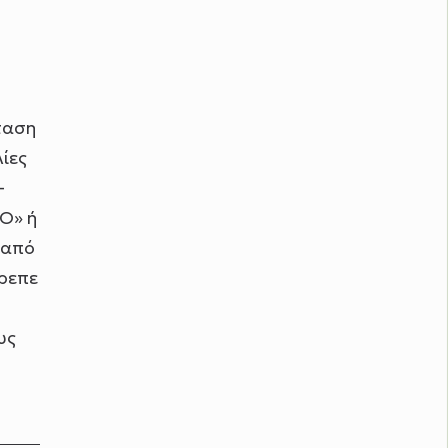
ταση
ίες
-
RO» ή
 από
τρεπε
υς