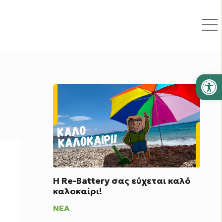
Ανοίξτε
Η Re-Battery σας εύχεται καλό
καλοκαίρι!
ΝΈΑ