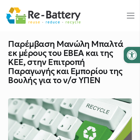
Παρέμβαση Μανώλη Μπαλτά
Ανοίξτε
εκ μέρους του ΕΒΕΑ και της
ΚΕΕ, στην Επιτροπή
Παραγωγής και Εμπορίου της
Βουλής για το ν/σ ΥΠΕΝ