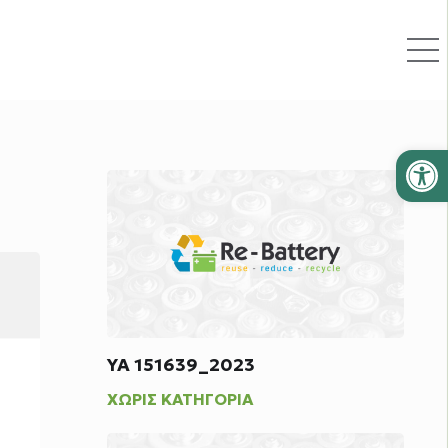
Ανοίξτε
ΥΑ 151639_2023
ΧΩΡΊΣ ΚΑΤΗΓΟΡΊΑ