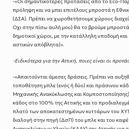
-«Οι σημαντικότερες προτάσεις από το Eco-Παρ
πρόληψη και να μπει επιτέλους μπροστά η Εθνι
(ΔΣΑ). Πρέπει να χωροθετήσουμε χώρους διαχεί
Οχι στην πίσω αυλή μου) θα το βρούμε μπροστά 
δημοτικοί χώροι, με την κατάλληλη υποδομή κα
αστικών απόβλητα)».
-Ειδικότερα για την Αττική, ποιες είναι οι προτά
-«Απαιτούνται άμεσες δράσεις. Πρέπει να αυξη
τοποθέτηση μπλε (ενός ή δύο) και πράσινου κά
Μηχανικής Ανακύκλωσης και Κομποστοποίησης) 
κάδος στο 100% της Αττικής και το προδιαλεγμ
πλατό των αποκατεστημένων κυττάρων του ΧΥΤΑ
διαλογή στην πηγή (ΔσΠ) του μπλε και του καφέ
Ανακυκλώσιμων Υλικών (ΚΔΑΥ) της Αττικής για τ