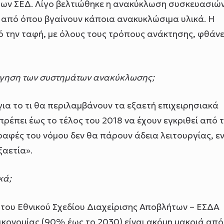
α των ΣΕΔ. Λίγο βελτιώθηκε η ανακύκλωση συσκευασιών
η, από όπου βγαίνουν κάποια ανακυκλώσιμα υλικά. Η
πό την ταφή, με όλους τους τρόπους ανάκτησης, φθάνε
όγηση των συστημάτων ανακύκλωσης;
ια το τι θα περιλαμβάνουν τα εξαετή επιχειρησιακά
πρέπει έως το τέλος του 2018 να έχουν εγκριθεί από 
ραφές του νόμου δεν θα πάρουν άδεια λειτουργίας, ε
ξαετία».
κά;
του Εθνικού Σχεδίου Διαχείρισης Αποβλήτων – ΕΣΔΑ
Οικονομίας (90% έως το 2030) είναι ακόμη μακριά από