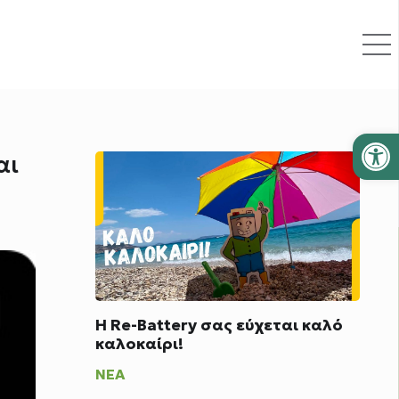
Ανοίξτε
αι
Η Re-Battery σας εύχεται καλό
καλοκαίρι!
ΝΈΑ