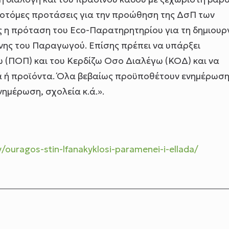
νοτόμες προτάσεις για την προώθηση της ΔσΠ των
ς η πρόταση του Eco-Παρατηρητηρίου για τη δημιουρ
ύνης του Παραγωγού. Επίσης πρέπει να υπάρξει
 (ΠΟΠ) και του Κερδίζω Οσο Διαλέγω (ΚΟΔ) και να
ικά ή προϊόντα. Όλα βεβαίως προϋποθέτουν ενημέρωση
ημέρωση, σχολεία κ.ά.».
/ouragos-stin-lfanakyklosi-paramenei-i-ellada/