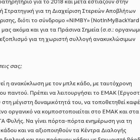
ατηρητήριο για το 2018 και μετά εστιάζουν στην
κή Στρατηγική για τη Διαχείριση Στερεών Αποβλήτων
ρισης, διότι το σύνδρομο «ΝΙΜΒΥ» (NotInMyBackYard
μας ακόμα και για τα Πράσινα Σημεία (σ.σ.: οργανωμ
ι εξοπλισμό για τη χωριστή συλλογή ανακυκλώσιμων
σεις σας;
θεί η ανακύκλωση με τον μπλε κάδο, με ταυτόχρονη
δου παντού. Πρέπει να λειτουργήσει το ΕΜΑΚ (Εργοσ
στη μέγιστη δυναμικότητά του, να τοποθετηθεί καφέ
ένο οργανικό να κομποστοποιείται στο ΕΜΑΚ και στα
 Φυλής. Να γίνει πόρτα-πόρτα ενημέρωση για τη
 κάδου και να αξιοποιηθούν τα Κέντρα Διαλογής
η διαλογή και του πράσινου κάδου με ξεχωριστή βάρδ