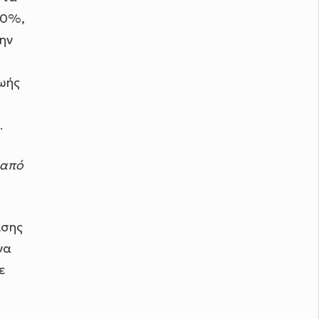
20%,
ην
ωής
.
 από
ισης
να
ε