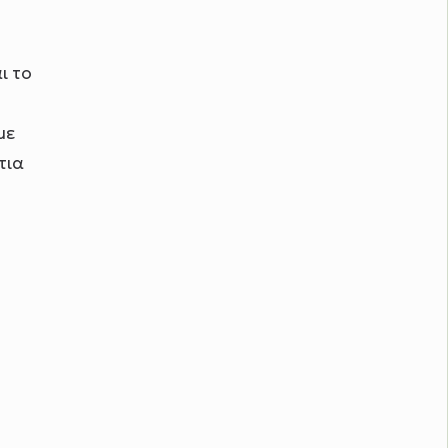
ι το
με
τια