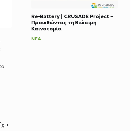
Re-Battery | CRUSADE Project –
Προωθώντας τη Βιώσιμη
Καινοτομία
ΝΈΑ
ι
ε
το
έχει