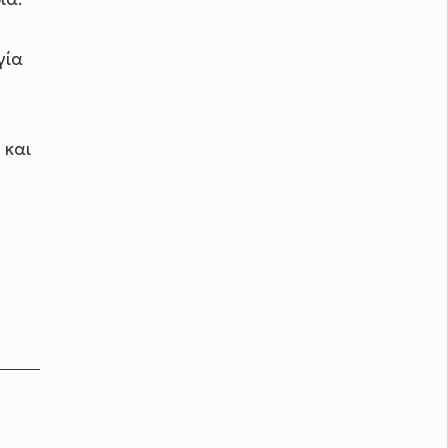
γία
 και