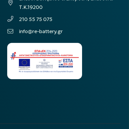
Τ.Κ.19200
210 55 75 075
info@re-battery.gr