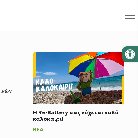
Ανοίξτε
ρικών
Η Re-Battery σας εύχεται καλό
καλοκαίρι!
ΝΈΑ