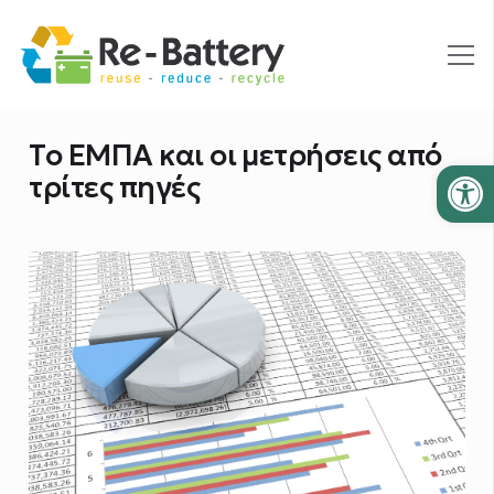
Το ΕΜΠΑ και οι μετρήσεις από
Ανοίξτε
τρίτες πηγές